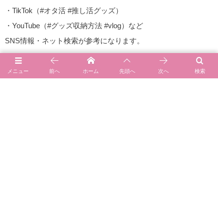
・TikTok（#オタ活 #推し活グッズ）
・YouTube（#グッズ収納方法 #vlog）など
SNS情報・ネット検索が参考になります。
おしゃれな収納方法や人気アイテムをチェックしましょう！
メニュー
前へ
ホーム
先頭へ
次へ
検索
通販サイト・店舗で購入できる場合があります。
通販サイト・店舗
収納グッズ
ダイソー
デコうちわ
（100円ショップ）
トレカケース
セリア
キーホルダーケース
（100円ショップ）
ネームタグ
キャンドゥ
ペンラケース