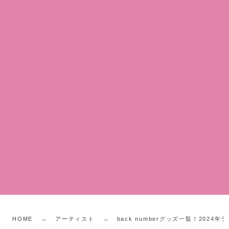
HOME
アーティスト
back numberグッズ一覧！202